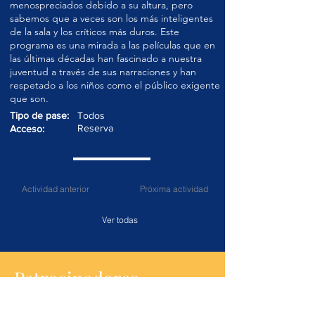
menospreciados debido a su altura, pero
sabemos que a veces son los más inteligentes
de la sala y los críticos más duros. Este
programa es una mirada a las películas que en
las últimas décadas han fascinado a nuestra
juventud a través de sus narraciones y han
respetado a los niños como el público exigente
que son.
Tipo de pase:
Todos
Reserva
Acceso:
Actividad anterior
Próxima actividad
Ver todas
Patrocinadores
MÉXICO COMO PAÍS DE HONOR EN ANNECY 2023
HA SIDO POSIBLE GRACIAS A: