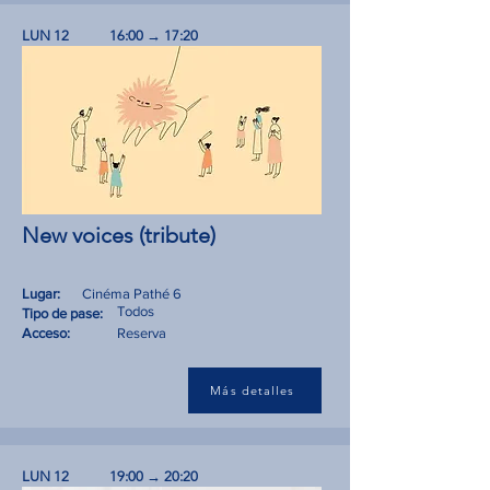
LUN 12
16:00 → 17:20
New voices (tribute)
Lugar:
Cinéma Pathé 6
Todos
Tipo de pase:
Acceso:
Reserva
Más detalles
LUN 12
19:00 → 20:20