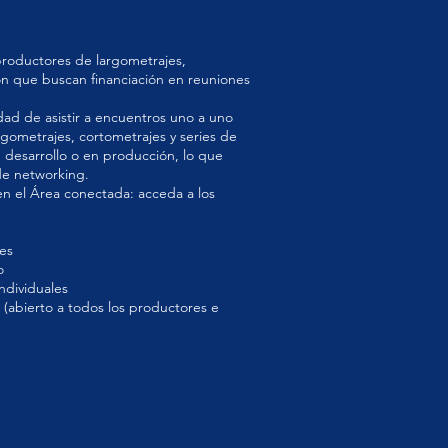
productores de largometrajes,
ión que buscan financiación en reuniones
dad de asistir a encuentros uno a uno
rgometrajes, cortometrajes y series de
e desarrollo o en producción, lo que
de networking.
 en el Área conectada: acceda a los
tes
o
ndividuales
a (abierto a todos los productores e