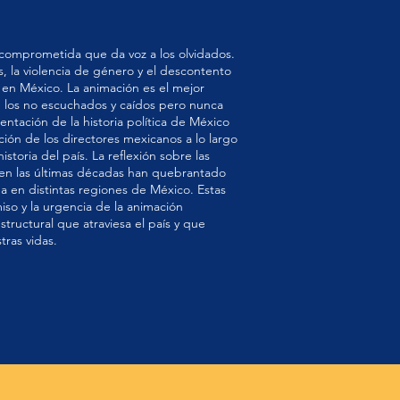
comprometida que da voz a los olvidados.
es, la violencia de género y el descontento
en México. La animación es el mejor
de los no escuchados y caídos pero nunca
entación de la historia política de México
ción de los directores mexicanos a lo largo
istoria del país. La reflexión sobre las
ue en las últimas décadas han quebrantado
na en distintas regiones de México. Estas
so y la urgencia de la animación
structural que atraviesa el país y que
tras vidas.