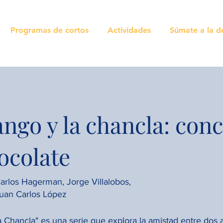
Programas de cortos
Actividades
Súmate a la d
ango y la chancla: con
ocolate
arlos Hagerman, Jorge Villalobos,
uan Carlos López
a Chancla" es una serie que explora la amistad entre dos 