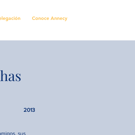
elegación
Conoce Annecy
chas
2013
amigos, sus