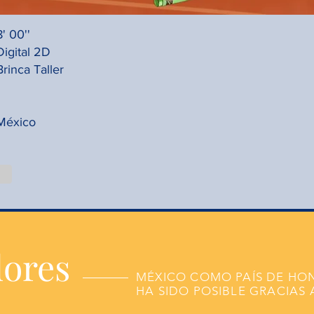
8' 00''
Digital 2D
Brinca Taller
México
dores
MÉXICO COMO PAÍS DE HO
HA SIDO POSIBLE GRACIAS 