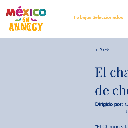
Trabajos Seleccionados
< Back
El ch
de ch
Dirigido por:
C
J
"El Chango y l